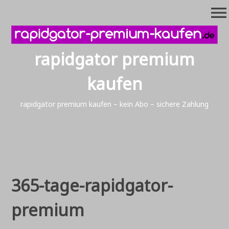
Zum
menu
Inhalt
springen
rapidgator premium
kaufen
rapidgator premium kaufen – kein Abo – sichere Zahlung
365-tage-rapidgator-
premium